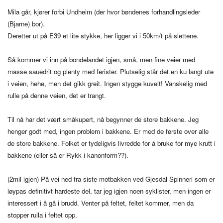
Mila går, kjører forbi Undheim (der hvor bøndenes forhandlingsleder
(Bjarne) bor).
Deretter ut på E39 et lite stykke, her ligger vi i 50km/t på slettene.
Så kommer vi inn på bondelandet igjen, små, men fine veier med
masse sauedrit og plenty med ferister. Plutselig står det en ku langt ute
i veien, hehe, men det gikk greit. Ingen stygge kuvelt! Vanskelig med
rulle på denne veien, det er trangt.
Til nå har det vært småkupert, nå begynner de store bakkene. Jeg
henger godt med, ingen problem i bakkene. Er med de første over alle
de store bakkene. Folket er tydeligvis livredde for å bruke for mye krutt i
bakkene (eller så er Rykk i kanonform??).
(2mil igjen) På vei ned fra siste motbakken ved Gjesdal Spinneri som er
løypas definitivt hardeste del, tar jeg igjen noen syklister, men ingen er
interessert i å gå i brudd. Venter på feltet, feltet kommer, men da
stopper rulla i feltet opp.