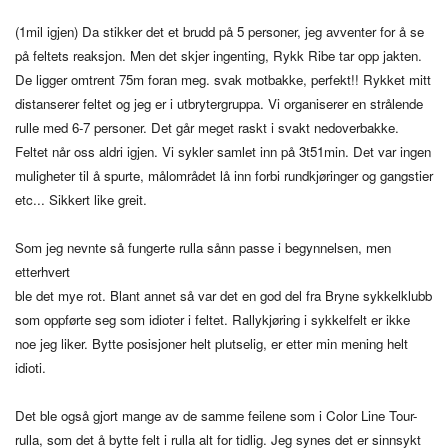
(1mil igjen) Da stikker det et brudd på 5 personer, jeg avventer for å se
på feltets reaksjon. Men det skjer ingenting, Rykk Ribe tar opp jakten.
De ligger omtrent 75m foran meg. svak motbakke, perfekt!! Rykket mitt
distanserer feltet og jeg er i utbrytergruppa. Vi organiserer en strålende
rulle med 6-7 personer. Det går meget raskt i svakt nedoverbakke.
Feltet når oss aldri igjen. Vi sykler samlet inn på 3t51min. Det var ingen
muligheter til å spurte, målområdet lå inn forbi rundkjøringer og gangstier
etc... Sikkert like greit.
Som jeg nevnte så fungerte rulla sånn passe i begynnelsen, men
etterhvert
ble det mye rot. Blant annet så var det en god del fra Bryne sykkelklubb
som oppførte seg som idioter i feltet. Rallykjøring i sykkelfelt er ikke
noe jeg liker. Bytte posisjoner helt plutselig, er etter min mening helt
idioti.
Det ble også gjort mange av de samme feilene som i Color Line Tour-
rulla, som det å bytte felt i rulla alt for tidlig. Jeg synes det er sinnsykt