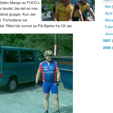
ur. Siden Mange av FOCC's
Mai
(
av landet, ble det en noe
April
moderat gruppe. Kun Jan
Mars
. Forholdene var
t. Rittet ble vunnet av Pål Bjørke fra CK sør.
Febr
Janu
(
2007
(
2006