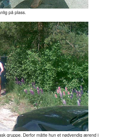
nlig på plass.
i rask gruppe. Derfor måtte hun et nødvendig ærend i