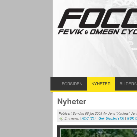
FORSIDEN
NYHETER
BILDER/
Nyheter
Publisert Søndag 08 jun 2008 Av
Jens "Kadens" Jen
Emneord
: |
ACC (21)
|
Geir Bisgård (13)
|
GSK (