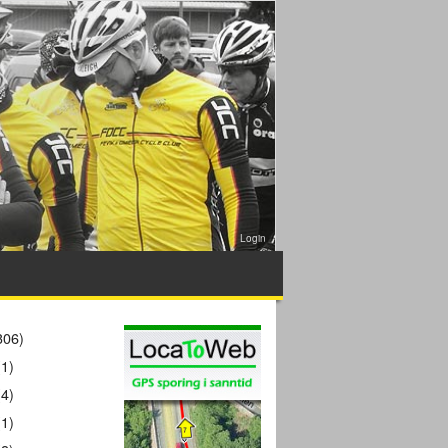
Login
306)
1)
4)
1)