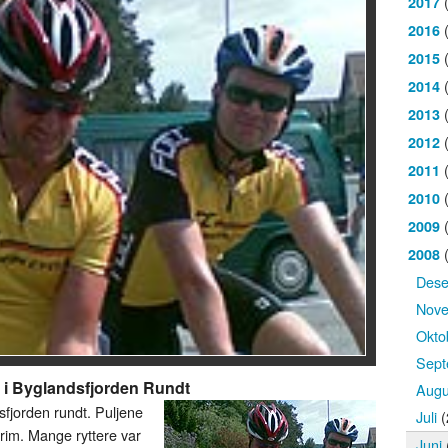
(
2017
(
2016
(
2015
(
2014
(
2013
(
2012
(
2011
(
2010
(
2009
(
2008
Des
Nov
Okto
Sept
 i Byglandsfjorden Rundt
Augu
sfjorden rundt. Puljene
Juli
(
 trim. Mange ryttere var
Juni