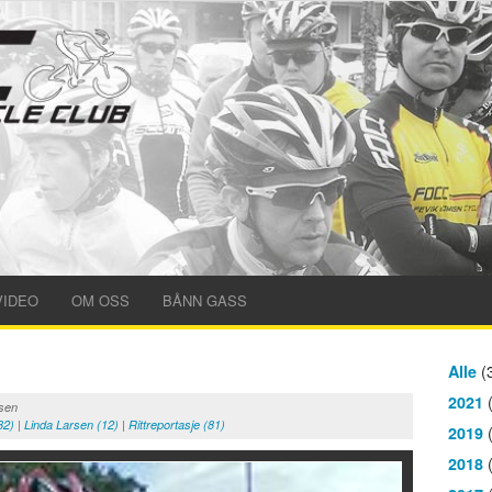
VIDEO
OM OSS
BÅNN GASS
(
Alle
(
2021
sen
32)
|
Linda Larsen (12)
|
Rittreportasje (81)
(
2019
(
2018